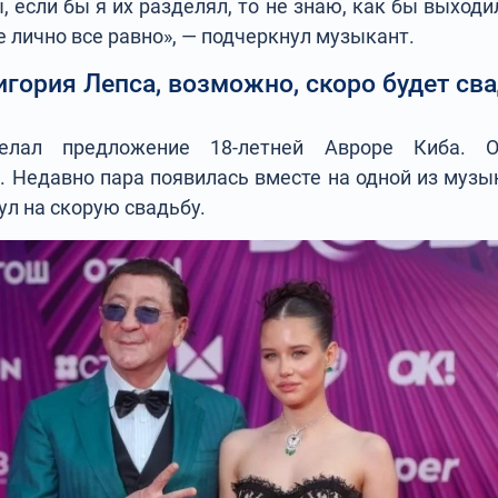
 если бы я их разделял, то не знаю, как бы выходи
е лично все равно», — подчеркнул музыкант.
игория Лепса, возможно, скоро будет св
делал предложение 18-летней Авроре Киба. 
 Недавно пара появилась вместе на одной из музы
л на скорую свадьбу.