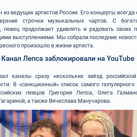
н из ведущих артистов России. Его концерты всегда
ерхние строчки музыкальных чартов. С богат
, певец продолжает удивлять и радовать своих 
ими выступлениями. Мы собрали последние новости
ресного произошло в жизни артиста.
Канал Лепса заблокировали на YouTube
вал каналы сразу нескольких звёзд российско
ти. В «санкционный» список самого популярного
ссийских певцов Григория Лепса, Олега Газман
Гагариной, а также Вячеслава Манучарова.