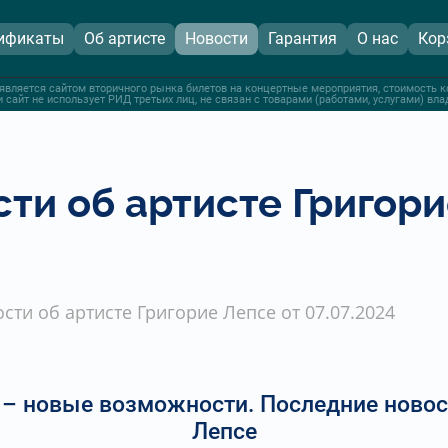
ификаты
Об артисте
Новости
Гарантия
О нас
Кор
является сайтом вторичного рынка билетов на концертные мероприятия, стоимость к
 сайт не использует РИД третьих лиц, не связан с товарами (работами, услугами) вл
ти об артисте Григори
сти об артисте Григорие Лепсе от 07.07.2024
– новые возможности. Последние новос
Лепсе