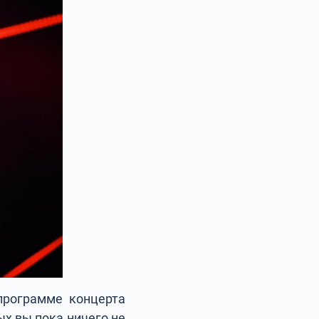
 программе концерта
ых вы пока ничего не