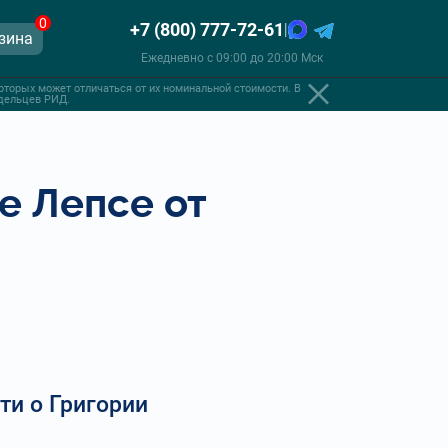
0
+7 (800) 777-72-61
|
зина
Ежедневно с 09:00 до 20:00 Мск
оторых может отличаться от их номинальной стоимости. В
адельцев РИД.
е Лепсе от
ти о Григории