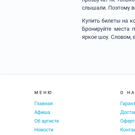
слышали. Поэтому в
Купить билеты на к
Бронируйте места п
яркое шоу. Словом, 
МЕНЮ
О Н
Главная
Гаран
Афиша
Доста
Об артисте
Оферт
Новости
Конта