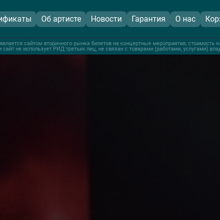
ификаты
Об артисте
Новости
Гарантия
О нас
Кор
является сайтом вторичного рынка билетов на концертные мероприятия, стоимость к
 сайт не использует РИД третьих лиц, не связан с товарами (работами, услугами) вл