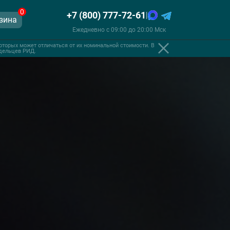
0
+7 (800) 777-72-61
|
зина
Ежедневно с 09:00 до 20:00 Мск
оторых может отличаться от их номинальной стоимости. В
адельцев РИД.