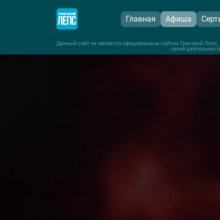
Главная
Афиша
Серт
Данный сайт не является официальным сайтом Григорий Лепс, 
своей деятельности